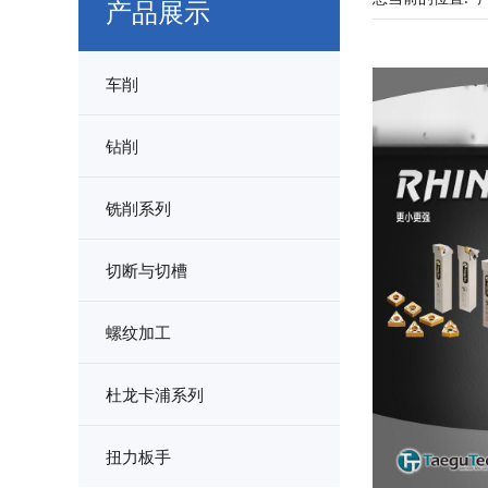
产品展示
车削
钻削
铣削系列
切断与切槽
螺纹加工
杜龙卡浦系列
扭力板手