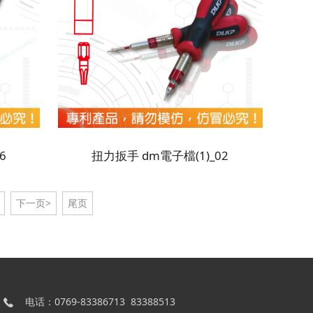
6
扭力扳手 dm電子檔(1)_02
下一页>
尾页
电话：0769-83386713 83388513