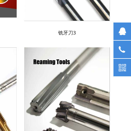
业
铣牙刀3
07