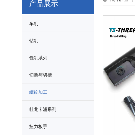
产品展示
车削
钻削
铣削系列
切断与切槽
螺纹加工
杜龙卡浦系列
扭力板手