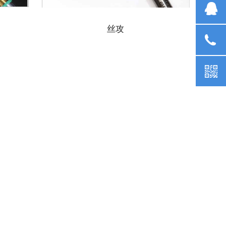
业
丝攻
07