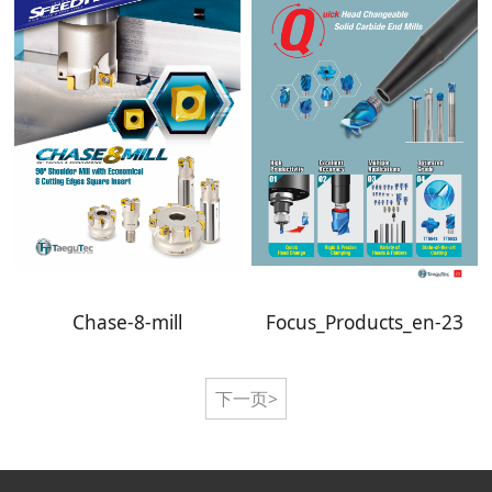
Chase-8-mill
Focus_Products_en-23
下一页>