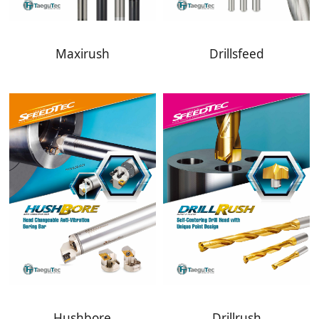
Maxirush
Drillsfeed
Hushbore
Drillrush