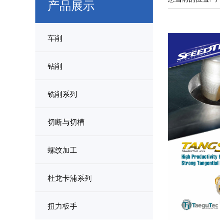
产品展示
车削
钻削
铣削系列
切断与切槽
螺纹加工
杜龙卡浦系列
扭力板手