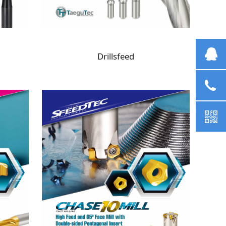
业
Drillsfeed
07