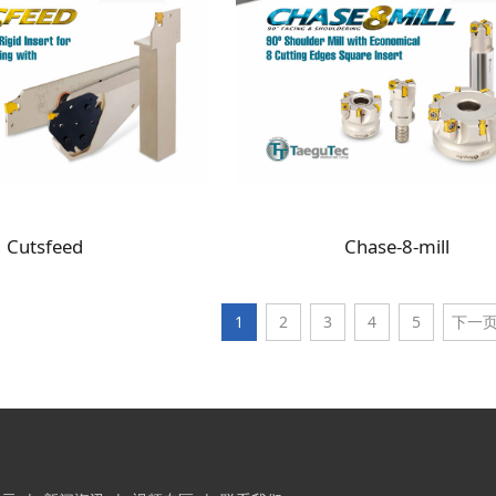
Cutsfeed
Chase-8-mill
1
2
3
4
5
下一页